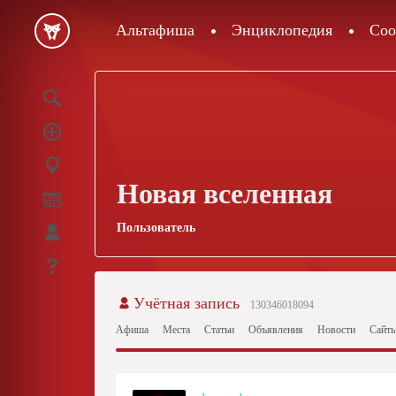
Альтафиша
Энциклопедия
Соо
Новая вселенная
Пользователь
Учётная запись
130346018094
Афиша
Места
Статьи
Объявления
Новости
Сайт