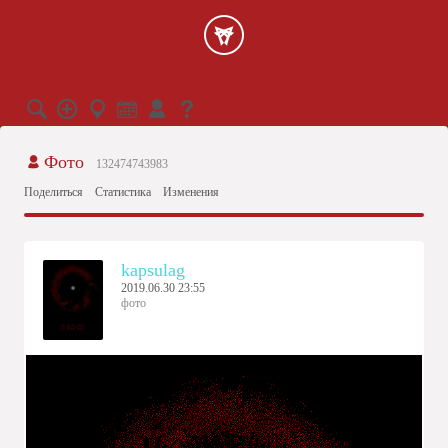
Фото
132474743983
Поделиться
Статистика
Изменения
kapsulag
2019.06.30 23:55
фото