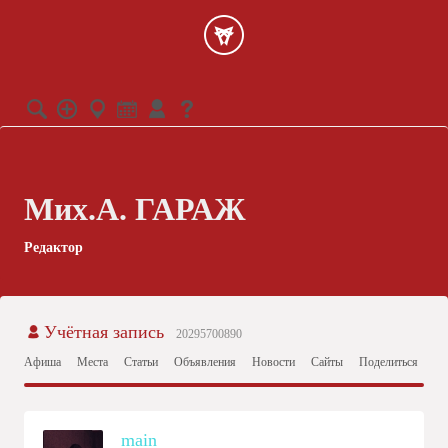
Мих.А. ГАРАЖ
Редактор
Учётная запись
20295700890
Афиша
Места
Статьи
Объявления
Новости
Сайты
Поделиться
Ст
main